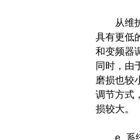
从维护成
具有更低
和变频器
同时，由
磨损也较
调节方式
损较大。
e. 系