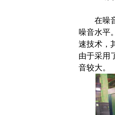
在噪音方
噪音水平
速技术，
由于采用
音较大。