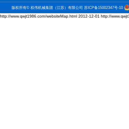
版权所有© 权伟机械集团（江苏）有限公司
苏ICP备15002347号-10
http://www.qwjt1986.com/websiteMap.html
2012-12-01
http://www.qwj