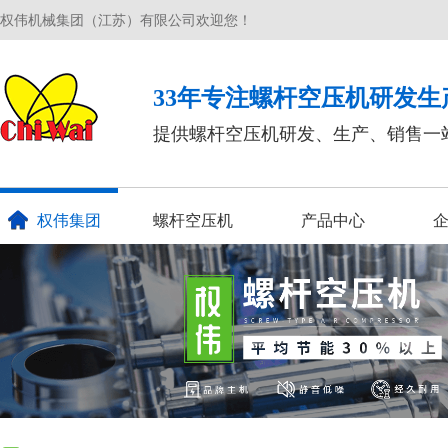
权伟机械集团（江苏）有限公司欢迎您！
33年专注螺杆空压机研发生
提供螺杆空压机研发、生产、销售一
权伟集团
螺杆空压机
产品中心