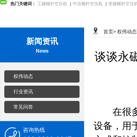
热门关键词：
工频螺杆空压机
|
中压螺杆空压机
|
变频螺杆空压
首页>
权伟动态
新闻资讯
News
谈谈永
权伟动态
行业资讯
常见问答
在很多工
设备，用
咨询热线