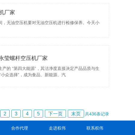
机厂家
间，无油空压机要对无油空压机进行检修保养。今天小
永莹螺杆空压机厂家
产的 “第四大能源”，其洁净度直接决定产品品质与生
“小众选择”，成为食品、新能源、汽
2
3
4
5
下一页
末页
共
436
条记录
合作代理
走进权伟
联系权伟