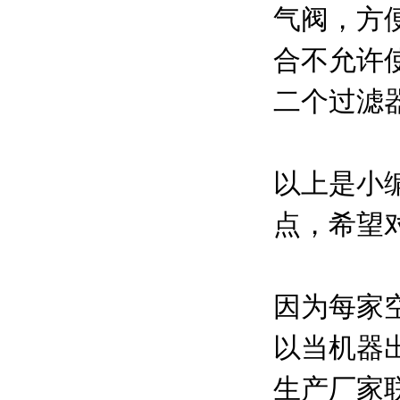
气阀，方
合不允许
二个过滤
以上是小
点，希望
因为每家
以当机器
生产厂家