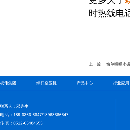
时热线电话：
上一篇：
简单唠唠永
权伟集团
螺杆空压机
产品中心
行业应用
联系人：邓先生
电 话：189-6366-6647/18963666647
传 真：0512-65484655