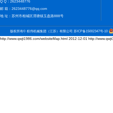
Q Q：2623448776
邮 箱：2623448776@qq.com
地 址：苏州市相城区渭塘镇玉盘路888号
版权所有© 权伟机械集团（江苏）有限公司
苏ICP备15002347号-10
http://www.qwjt1986.com/websiteMap.html
2012-12-01
http://www.qwj