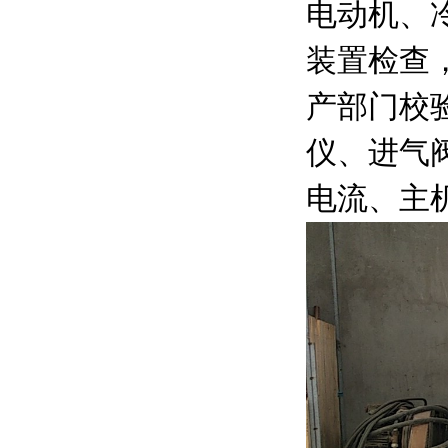
电动机、
装置检查
产部门校
仪、进气
电流、主