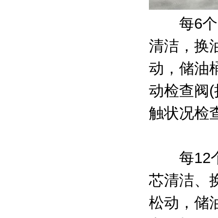
每6个月
清洁，换油
动，储油
动检查阀
触状况检
每12个
芯清洁、换
松动，储