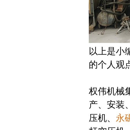
以上是小
的个人观
权伟机械
产、安装
压机、
永