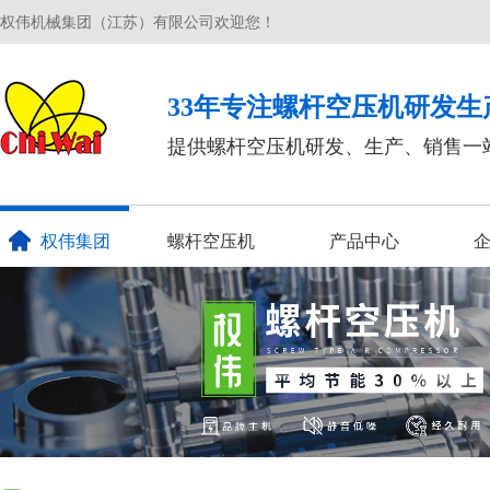
权伟机械集团（江苏）有限公司欢迎您！
33年专注螺杆空压机研发生
提供螺杆空压机研发、生产、销售一
权伟集团
螺杆空压机
产品中心