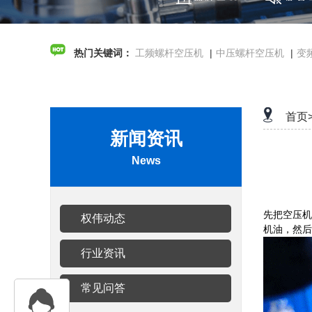
热门关键词：
工频螺杆空压机
|
中压螺杆空压机
|
变
首页
新闻资讯
News
先把空压机
权伟动态
机油，然后
行业资讯
常见问答