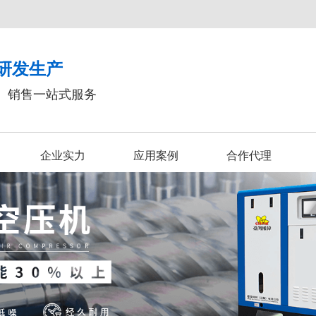
研发生产
、销售一站式服务
企业实力
应用案例
合作代理