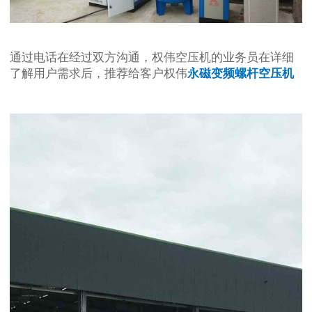
通过电话在经过双方沟通，权伟空压机的业务员在详细
了解用户需求后，推荐给客户权伟
永磁变频螺杆空压机