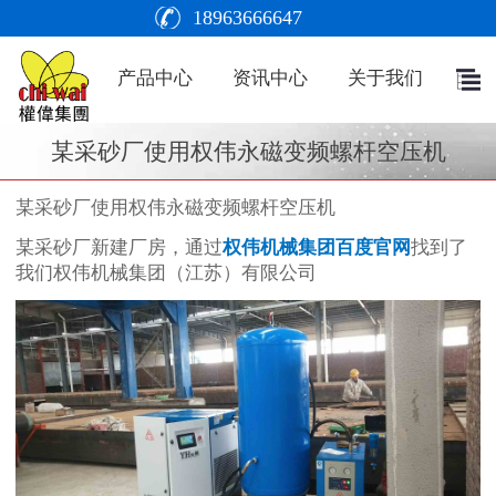
18963666647
产品中心
资讯中心
关于我们
某采砂厂使用权伟永磁变频螺杆空压机
某采砂厂使用权伟永磁变频螺杆空压机
某采砂厂新建厂房，通过
权伟机械集团百度官网
找到了
我们权伟机械集团（江苏）有限公司